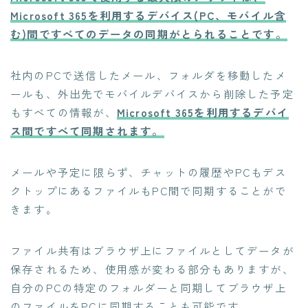
クレジットカード業務システム開発
Microsoft 365を利用するデバイス(PC、モバイル含
Microsoft 製品導入サービス​
む)間ですべてのデータの同期がとられることです。​
Webアプリケーション開発​
PLMシステム開発
社内のPCで送信したメール、フォルダを移動したメ
ールも、​外出先でモバイルデバイスから削除した予定
コンサルティングサービス
もすべての情報が、​
Microsoft 365を利用するデバイ
人事給与ERP導入支援コンサルティング
ス間ですべて同期されます。​
Microsoft365 導入・運用支援サービス
教師データ作成代行サービス
メールや予定に限らず、チャットの履歴やPCもデス
クトップにあるファイルもPC間で同期することがで
DX物流 AGF・AMR
きます。​
NEWS
ファイル共有はブラウザ上に​ファイルとしてデータが
保存されるため、​使用感が変わる部分もありますが、​
BLOG
自分のPCの特定のフォルダーと同期して​ブラウザ上
のファイルをPCに同期することも​可能です。​
RECRUIT