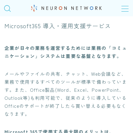
MENU
Microsoft365 導入・運用支援サービス
TOP
企業が日々の業務を運営するためには業務の「コミュ
ニケーション」システムは重要な基盤となります。​
COMPANY
会社概要
メールやファイルの共有、チャット、Web会議など、
＠Homeday
業務で使用するすべてのツールが標準で備わっていま
す。また、Office製品(Word、Excel、PowerPoint、
個人の成長シナリオ、キャリアパス
Outlook等)も利用可能で、従来のように導入している
Officeのサポートが終了したら買い替える必要もなく
SERVICE
なります。​
ITエンジニアリングサービス(SES)
生命保険・損害保険システム開発​
Microsoft 365で使用する最大限のメリットは、