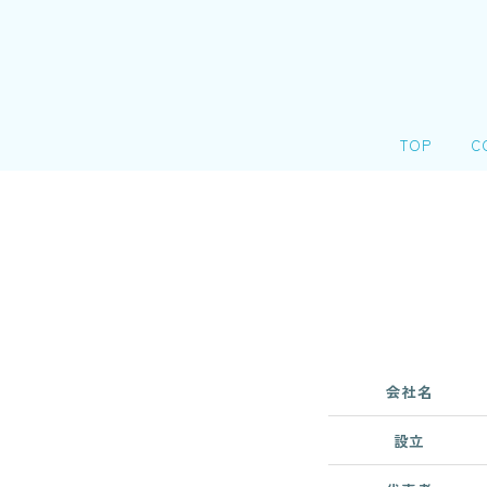
TOP
C
会
＠
個
リ
会社名
設立