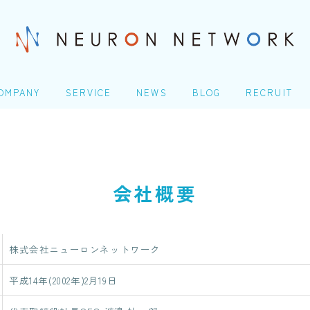
OMPANY
SERVICE
NEWS
BLOG
RECRUIT
社概要
ITエンジニアリングサービ
TOP
ス(SES)
Homeday
生命保険・損害保険シス
COMPANY
テム開発​
人の成長シナリオ、キャ
会社概要
アパス
会社概要
クレジットカード業務シ
ステム開発
＠Homeday
Microsoft 製品導入サー
株式会社ニューロンネットワーク
個人の成長シナリオ、キャリアパス
ビス​
平成14年(2002年)2月19日
Webアプリケーション開
発​
SERVICE