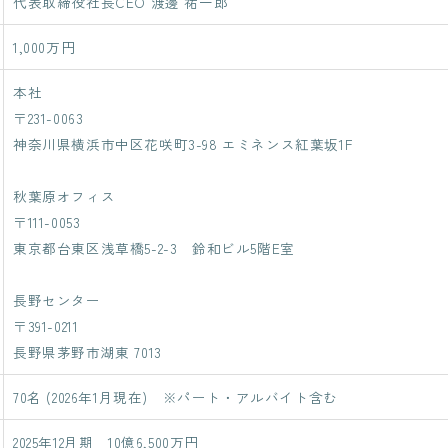
代表取締役社長CEO 渡邊 祐一郎
PLMシステム開発
ITエンジニアリングサービス(SES)
1,000万円
生命保険・損害保険システム開
コンサルティングサービス
発​
本社
クレジットカード業務システム
人事給与ERP導入支援コ
開発
〒231-0063
ンサルティング
神奈川県横浜市中区花咲町3-98 エミネンス紅葉坂1F
Microsoft 製品導入サービス​
Microsoft365 導入・運
用支援サービス
Webアプリケーション開発​
秋葉原オフィス
PLMシステム開発
教師データ作成代行サー
〒111-0053
ビス
コンサルティングサービス
東京都台東区浅草橋5-2-3 鈴和ビル5階E室
DX物流 AGF・AMR
人事給与ERP導入支援コンサル
ティング
長野センター
〒391-0211
Microsoft365 導入・運用支援サ
ービス
長野県茅野市湖東 7013
教師データ作成代行サービス
70名 (2026年1月現在) ※パート・アルバイト含む
DX物流 AGF・AMR
2025年12月期 10億6,500万円