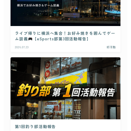
クレジットカード業務システム開発
Microsoft 製品導入サービス​
Webアプリケーション開発​
PLMシステム開発
ライブ帰りに横浜へ集合！お好み焼きを囲んでゲー
ム談義
【eSports部第3回活動報告】
コンサルティングサービス
2026.07.23
部活動
人事給与ERP導入支援コンサルティング
Microsoft365 導入・運用支援サービス
教師データ作成代行サービス
DX物流 AGF・AMR
NEWS
BLOG
第1回釣り部活動報告
RECRUIT