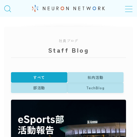
MENU
社員ブログ
TOP
Staff Blog
COMPANY
会社概要
すべて
社内活動
＠Homeday
部活動
TechBlog
個人の成長シナリオ、キャリアパス
SERVICE
ITエンジニアリングサービス(SES)
生命保険・損害保険システム開発​