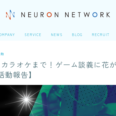
OMPANY
SERVICE
NEWS
BLOG
RECRUIT
社概要
ITエンジニアリングサービ
TOP
ス(SES)
活動
Homeday
らカラオケまで！ゲーム談義に花
生命保険・損害保険シス
COMPANY
テム開発​
人の成長シナリオ、キャ
活動報告】
アパス
会社概要
クレジットカード業務シ
ステム開発
＠Homeday
Microsoft 製品導入サー
個人の成長シナリオ、キャリアパス
ビス​
Webアプリケーション開
発​
SERVICE