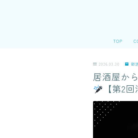
TOP
C
会
2026.03.30
部
＠
居酒屋か
個
【第2回
リ