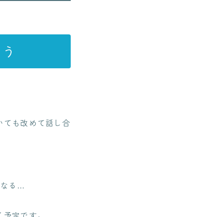
よう
いても改めて話し合
になる…
く予定です。