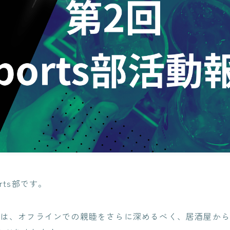
PLMシステム開発
ITエンジニアリングサービス(SES)
生命保険・損害保険システム開
コンサルティングサービス
発​
クレジットカード業務システム
人事給与ERP導入支援コ
開発
ンサルティング
Microsoft 製品導入サービス​
Microsoft365 導入・運
用支援サービス
Webアプリケーション開発​
PLMシステム開発
教師データ作成代行サー
ビス
コンサルティングサービス
DX物流 AGF・AMR
人事給与ERP導入支援コンサル
ティング
Microsoft365 導入・運用支援サ
ービス
rts部です。
教師データ作成代行サービス
DX物流 AGF・AMR
回は、オフラインでの親睦をさらに深めるべく、居酒屋か