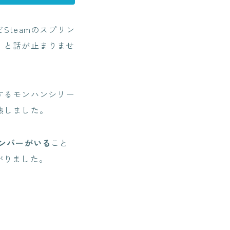
teamのスプリン
」と話が止まりませ
するモンハンシリー
熱しました。
ンバーがいる
こと
がりました。