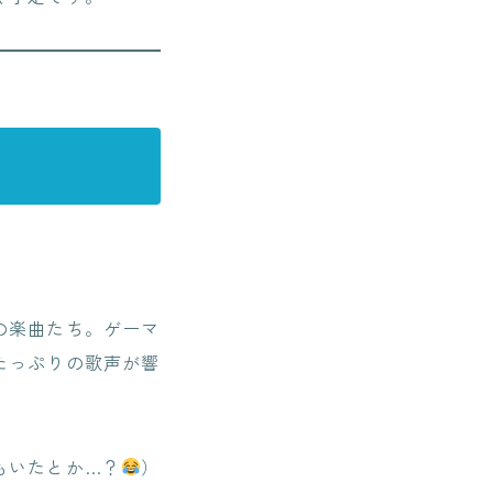
の楽曲たち。ゲーマ
たっぷりの歌声が響
もいたとか…？
）