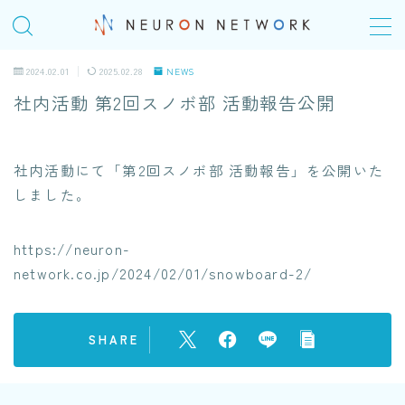
MENU
2024.02.01
2025.02.28
NEWS
社内活動 第2回スノボ部 活動報告公開
TOP
社内活動にて「第2回スノボ部 活動報告」を公開いた
COMPANY
しました。
会社概要
＠Homeday
https://neuron-
network.co.jp/2024/02/01/snowboard-2/
個人の成長シナリオ、キャリアパス
SERVICE
SHARE
ITエンジニアリングサービス(SES)
生命保険・損害保険システム開発​