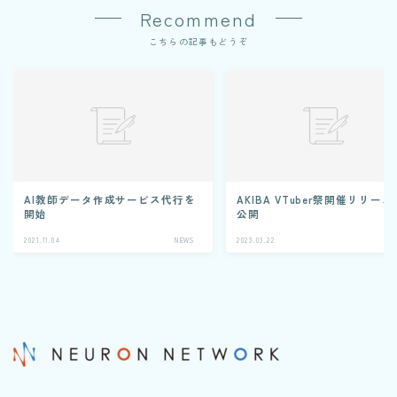
Recommend
クレジットカード業務システム開発
Microsoft 製品導入サービス​
こちらの記事もどうぞ
Webアプリケーション開発​
PLMシステム開発
コンサルティングサービス
人事給与ERP導入支援コンサルティング
Microsoft365 導入・運用支援サービス
AI教師データ作成サービス代行を
AKIBA VTuber祭開催リリース
教師データ作成代行サービス
開始
公開
2021.11.04
NEWS
2023.03.22
N
DX物流 AGF・AMR
NEWS
BLOG
RECRUIT