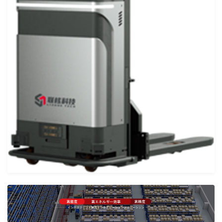
クレジットカード業務システム開発
Microsoft 製品導入サービス​
Webアプリケーション開発​
PLMシステム開発
コンサルティングサービス
人事給与ERP導入支援コンサルティング
Microsoft365 導入・運用支援サービス
教師データ作成代行サービス
DX物流 AGF・AMR
NEWS
BLOG
RECRUIT