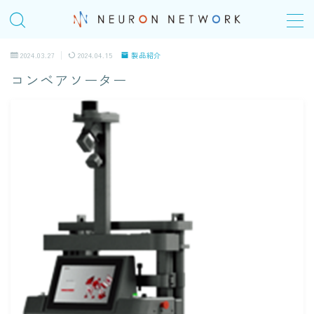
MENU
2024.03.27
2024.04.15
製品紹介
コンベアソーター
TOP
COMPANY
会社概要
＠Homeday
個人の成長シナリオ、キャリアパス
SERVICE
ITエンジニアリングサービス(SES)
生命保険・損害保険システム開発​