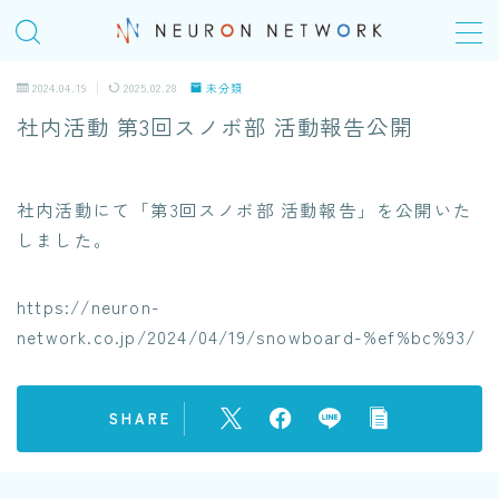
MENU
2024.04.19
2025.02.28
未分類
社内活動 第3回スノボ部 活動報告公開
TOP
社内活動にて「第3回スノボ部 活動報告」を公開いた
COMPANY
しました。
会社概要
＠Homeday
https://neuron-
network.co.jp/2024/04/19/snowboard-%ef%bc%93/
個人の成長シナリオ、キャリアパス
SERVICE
SHARE
ITエンジニアリングサービス(SES)
生命保険・損害保険システム開発​