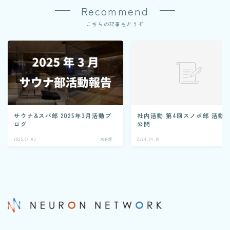
Recommend
クレジットカード業務システム開発
Microsoft 製品導入サービス​
こちらの記事もどうぞ
Webアプリケーション開発​
PLMシステム開発
コンサルティングサービス
人事給与ERP導入支援コンサルティング
Microsoft365 導入・運用支援サービス
サウナ&スパ部 2025年3月活動ブ
社内活動 第4回スノボ部 活動
教師データ作成代行サービス
ログ
公開
2025.04.03
未分類
2024.04.19
未
DX物流 AGF・AMR
NEWS
BLOG
RECRUIT