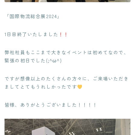
クレジットカード業務システム開発
Microsoft 製品導入サービス​
「国際物流総合展2024
」
Webアプリケーション開発​
PLMシステム開発
1日目終了いたしました
！！
コンサルティングサービス
弊社社員もここまで大きなイベントは初めてなので、
人事給与ERP導入支援コンサルティング
緊張の初日でした(;^ω^)
Microsoft365 導入・運用支援サービス
教師データ作成代行サービス
ですが想像以上のたくさんの方々に、ご来場いただき
DX物流 AGF・AMR
ましてとてもうれしかったです
NEWS
皆様、ありがとうございました！！！！
BLOG
RECRUIT