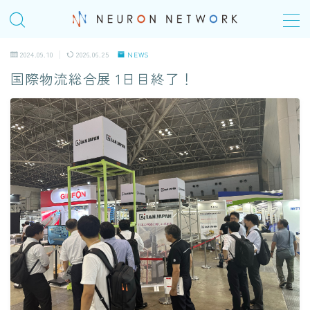
MENU
2024.09.10
2026.06.25
NEWS
国際物流総合展 1日目終了！
TOP
COMPANY
会社概要
＠Homeday
個人の成長シナリオ、キャリアパス
SERVICE
ITエンジニアリングサービス(SES)
生命保険・損害保険システム開発​