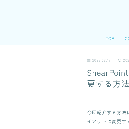
TOP
C
会
2025.02.17
202
＠
Shear
個
更する方
リ
今回紹介する方法
イアウトに変更す