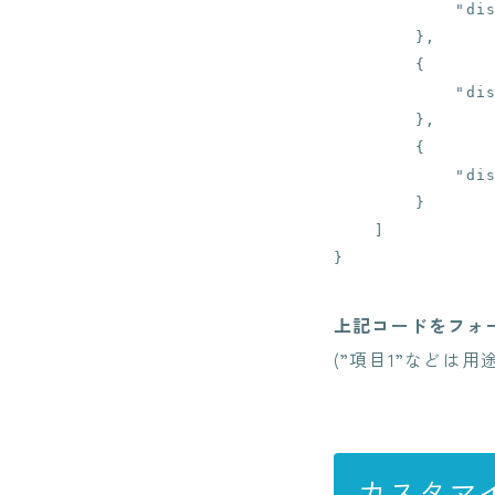
            "displayname": "項目2"

        },

        {

            "displayname": "項目3"

        },

        {

            "displayname": "項目4"

        }

    ]

}
上記コードをフォー
(”項目1”などは
カスタマ