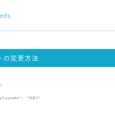
NEWS
ents
BLOG
RECRUIT
CONTACT
トの変更方法