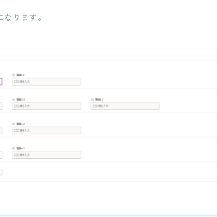
PLMシステム開発
ITエンジニアリングサービス(SES)
になります。
生命保険・損害保険システム開
コンサルティングサービス
発​
クレジットカード業務システム
人事給与ERP導入支援コ
開発
ンサルティング
Microsoft 製品導入サービス​
Microsoft365 導入・運
用支援サービス
Webアプリケーション開発​
PLMシステム開発
教師データ作成代行サー
ビス
コンサルティングサービス
DX物流 AGF・AMR
人事給与ERP導入支援コンサル
ティング
Microsoft365 導入・運用支援サ
ービス
教師データ作成代行サービス
DX物流 AGF・AMR