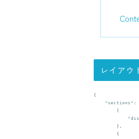
Cont
レイアウ
{

    "sections": [

        {

            "displayname": "項目1"

        },

        {
