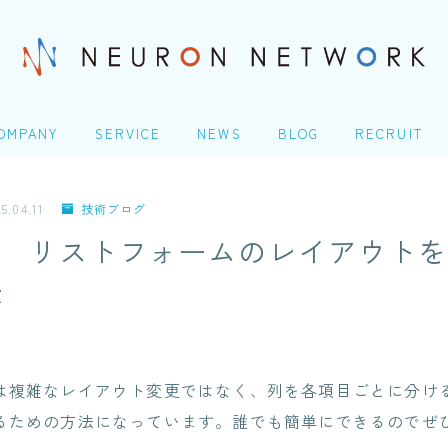
OMPANY
SERVICE
NEWS
BLOG
RECRUIT
社概要
ITエンジニアリングサービ
TOP
ス(SES)
5.04.11
技術ブログ
Homeday
Point リストフォームのレイアウト
生命保険・損害保険シス
COMPANY
テム開発​
人の成長シナリオ、キャ
法
アパス
会社概要
クレジットカード業務シ
ステム開発
＠Homeday
Microsoft 製品導入サー
個人の成長シナリオ、キャリアパス
ビス​
は複雑なレイアウト変更ではなく、列を各項目ごとに分け
Webアプリケーション開
るための方法になっています。誰でも簡単にできるのでぜ
発​
SERVICE