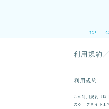
TOP
C
会
利用規約
＠
個
リ
利用規約
この利用規約（以
のウェブサイト上