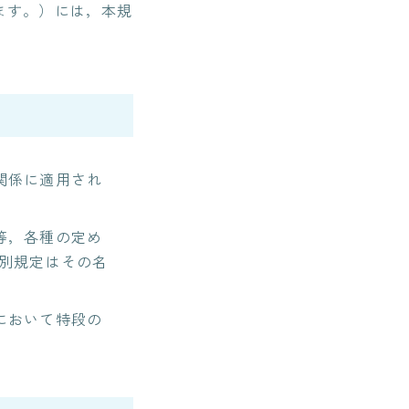
ます。）には，本規
関係に適用され
等，各種の定め
別規定はその名
において特段の