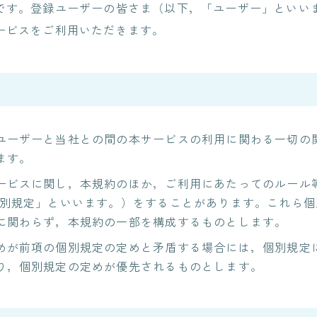
です。登録ユーザーの皆さま（以下，「ユーザー」といい
PLMシステム開発
ITエンジニアリングサービス(SES)
ービスをご利用いただきます。
生命保険・損害保険システム開
コンサルティングサービス
発​
クレジットカード業務システム
人事給与ERP導入支援コ
開発
ンサルティング
Microsoft 製品導入サービス​
Microsoft365 導入・運
用支援サービス
Webアプリケーション開発​
ユーザーと当社との間の本サービスの利用に関わる一切の
PLMシステム開発
教師データ作成代行サー
ます。
ビス
コンサルティングサービス
ービスに関し，本規約のほか，ご利用にあたってのルール
DX物流 AGF・AMR
人事給与ERP導入支援コンサル
個別規定」といいます。）をすることがあります。これら個
ティング
に関わらず，本規約の一部を構成するものとします。
Microsoft365 導入・運用支援サ
ービス
めが前項の個別規定の定めと矛盾する場合には，個別規定
教師データ作成代行サービス
り，個別規定の定めが優先されるものとします。
DX物流 AGF・AMR