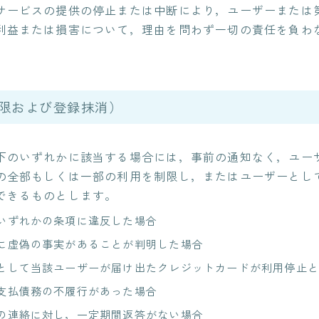
サービスの提供の停止または中断により，ユーザーまたは
利益または損害について，理由を問わず一切の責任を負わ
制限および登録抹消）
下のいずれかに該当する場合には，事前の通知なく，ユー
の全部もしくは一部の利用を制限し，またはユーザーとし
できるものとします。
いずれかの条項に違反した場合
に虚偽の事実があることが判明した場合
として当該ユーザーが届け出たクレジットカードが利用停止と
支払債務の不履行があった場合
の連絡に対し，一定期間返答がない場合