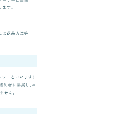
ユーザーに事前
します。
たは返品方法等
ンツ」といいます）
権利者に帰属し,ユ
きません。