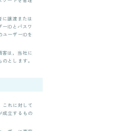
スワードを管理
者に譲渡または
ーIDとパスワ
ユーザーIDを
損害は，当社に
ものとします。
，これに対して
が成立するもの