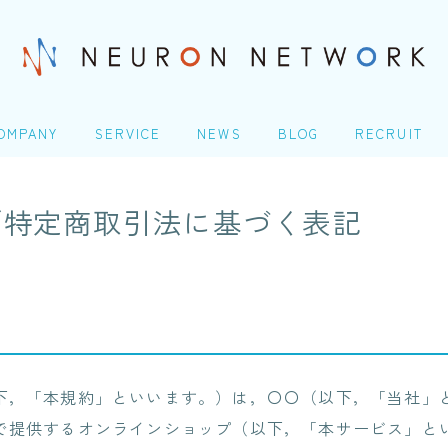
OMPANY
SERVICE
NEWS
BLOG
RECRUIT
社概要
ITエンジニアリングサービ
TOP
ス(SES)
／特定商取引法に基づく表記
Homeday
生命保険・損害保険シス
COMPANY
テム開発​
人の成長シナリオ、キャ
アパス
会社概要
クレジットカード業務シ
ステム開発
＠Homeday
Microsoft 製品導入サー
個人の成長シナリオ、キャリアパス
ビス​
下，「本規約」といいます。）は，〇〇（以下，「当社」
Webアプリケーション開
発​
で提供するオンラインショップ（以下，「本サービス」と
SERVICE