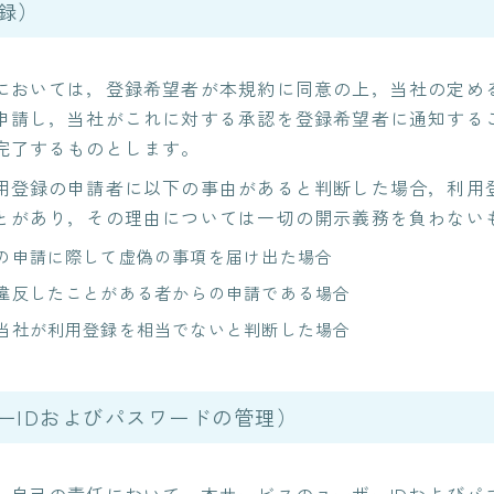
録）
NEWS
においては，登録希望者が本規約に同意の上，当社の定め
BLOG
申請し，当社がこれに対する承認を登録希望者に通知する
完了するものとします。
RECRUIT
用登録の申請者に以下の事由があると判断した場合，利用
とがあり，その理由については一切の開示義務を負わない
CONTACT
の申請に際して虚偽の事項を届け出た場合
違反したことがある者からの申請である場合
当社が利用登録を相当でないと判断した場合
ーIDおよびパスワードの管理）