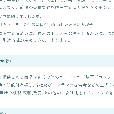
ーザーが以下のいずれかの事由に該当する場合には，当該
ことなく，前項の売買契約を解除することができるものと
が本規約に違反した場合
社とユーザーの信頼関係が損なわれたと認める場合
に関する決済方法，購入の申し込みのキャンセル方法，ま
，別途当社が定める方法によります。
産権）
て提供される商品写真その他のコンテンツ（以下「コンテ
他の知的所有権は,当社及びコンテンツ提供者などの正当な
無断で複製,転載,改変,その他の二次利用をすることはで