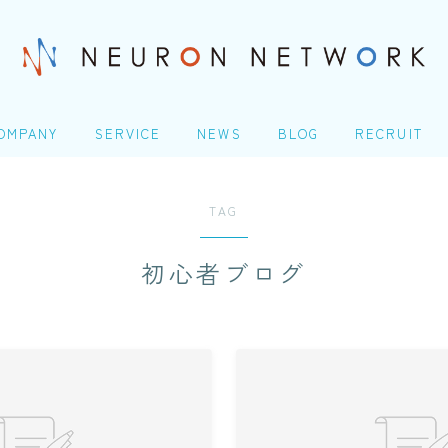
OMPANY
SERVICE
NEWS
BLOG
RECRUIT
社概要
ITエンジニアリングサービ
TOP
ス(SES)
TAG
Homeday
生命保険・損害保険シス
COMPANY
テム開発​
初心者ブログ
人の成長シナリオ、キャ
アパス
会社概要
クレジットカード業務シ
ステム開発
＠Homeday
Microsoft 製品導入サー
個人の成長シナリオ、キャリアパス
ビス​
Webアプリケーション開
発​
SERVICE