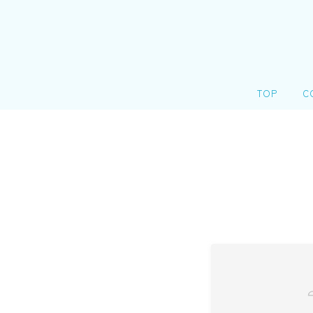
TOP
C
会
＠
個
リ