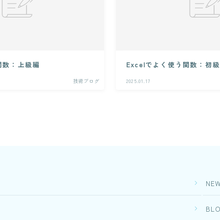
PLMシステム開発
ITエンジニアリングサービス(SES)
生命保険・損害保険システム開
コンサルティングサービス
発​
クレジットカード業務システム
人事給与ERP導入支援コ
開発
ンサルティング
う関数：上級編
Excelでよく使う関数：初
Microsoft 製品導入サービス​
Microsoft365 導入・運
技術ブログ
2025.01.17
用支援サービス
Webアプリケーション開発​
PLMシステム開発
教師データ作成代行サー
ビス
コンサルティングサービス
DX物流 AGF・AMR
人事給与ERP導入支援コンサル
ティング
Microsoft365 導入・運用支援サ
ービス
NE
教師データ作成代行サービス
DX物流 AGF・AMR
BL