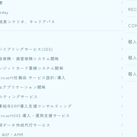
要
NEWS
REC
eday
成長シナリオ、キャリアパス
CO
BLOG
個
RECRUIT
ジニアリングサービス(SES)
個
命保険・損害保険システム開発​
CONTACT
レジットカード業務システム開発
個
icrosoft社製品 サービス設計/導入
ebアプリケーション開発​
ルティングサービス
事給与ERP導入支援コンサルティング
icrosoft365 導入・運用支援サービス
師データ作成代行サービス
 AGF・AMR