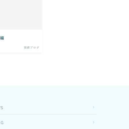
級編
技術ブログ
WS
OG