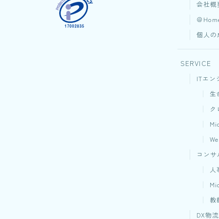
会社概
＠Hom
個人の
SERVICE
ITエン
生
ク
M
W
コンサ
人
M
教
DX物流