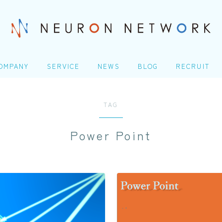
OMPANY
SERVICE
NEWS
BLOG
RECRUIT
社概要
ITエンジニアリングサービ
TOP
ス(SES)
TAG
Homeday
生命保険・損害保険シス
COMPANY
テム開発​
Power Point
人の成長シナリオ、キャ
アパス
会社概要
クレジットカード業務シ
ステム開発
＠Homeday
Microsoft 製品導入サー
個人の成長シナリオ、キャリアパス
ビス​
Webアプリケーション開
発​
SERVICE