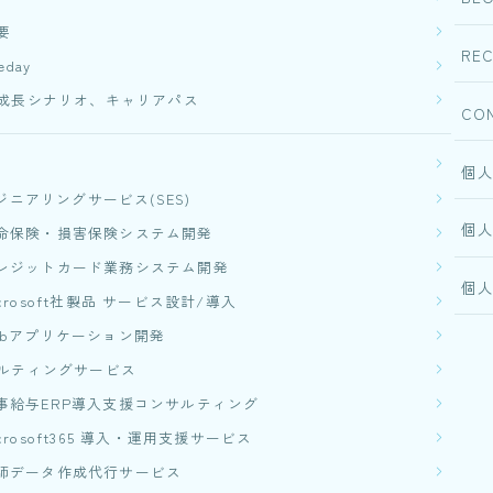
NEWS
要
REC
eday
BLOG
成長シナリオ、キャリアパス
CO
RECRUIT
個
ジニアリングサービス(SES)
CONTACT
個
命保険・損害保険システム開発​
レジットカード業務システム開発
個
icrosoft社製品 サービス設計/導入
ebアプリケーション開発​
ルティングサービス
事給与ERP導入支援コンサルティング
icrosoft365 導入・運用支援サービス
師データ作成代行サービス