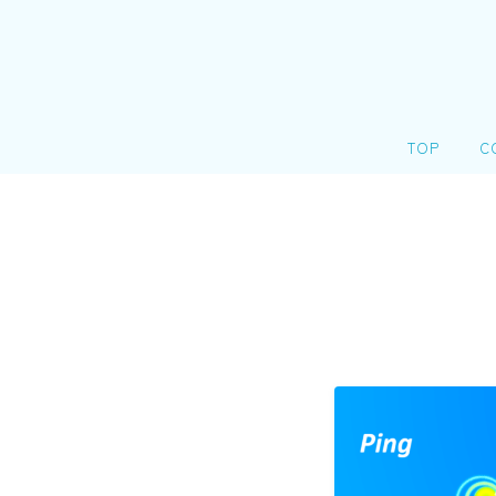
TOP
C
会
＠
個
リ