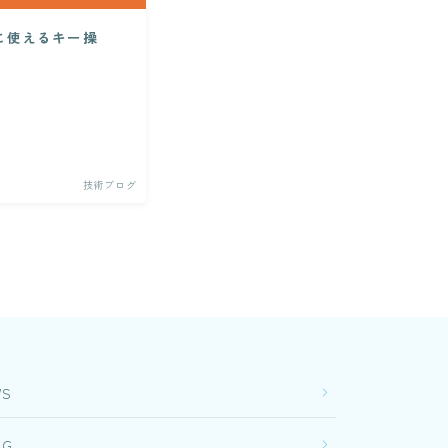
に使えるキー操
技術ブログ
WS
OG