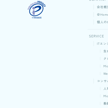
会社概
＠Hom
個人の
SERVICE
ITエン
生
ク
M
W
コンサ
人
M
教