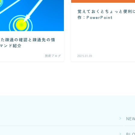
PLMシステム開発
ITエンジニアリングサービス(SES)
覚えておくとちょっと便利
生命保険・損害保険システム開
作：PowerPoint
コンサルティングサービス
発​
クレジットカード業務システム
人事給与ERP導入支援コ
開発
ンサルティング
を用いた疎通の確認と疎通先の情
Microsoft 製品導入サービス​
マンド紹介
Microsoft365 導入・運
用支援サービス
Webアプリケーション開発​
技術ブログ
2025.01.09
PLMシステム開発
教師データ作成代行サー
ビス
コンサルティングサービス
DX物流 AGF・AMR
人事給与ERP導入支援コンサル
ティング
Microsoft365 導入・運用支援サ
ービス
教師データ作成代行サービス
NE
DX物流 AGF・AMR
BL