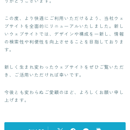
りがとうございます。
クレジットカード業務システム開発
Microsoft 製品導入サービス​
この度、より快適にご利用いただけるよう、当社ウェ
Webアプリケーション開発​
ブサイトを全面的にリニューアルいたしました。新し
PLMシステム開発
いウェブサイトでは、デザインや構成を一新し、情報
の検索性や利便性を向上させることを目指しておりま
コンサルティングサービス
す。
人事給与ERP導入支援コンサルティング
Microsoft365 導入・運用支援サービス
新しく生まれ変わったウェブサイトをぜひご覧いただ
教師データ作成代行サービス
き、ご活用いただければ幸いです。
DX物流 AGF・AMR
今後とも変わらぬご愛顧のほど、よろしくお願い申し
NEWS
上げます。
BLOG
RECRUIT