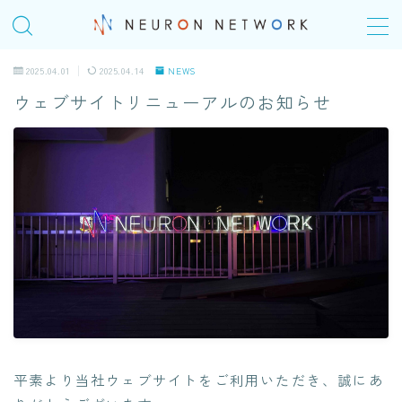
MENU
2025.04.01
2025.04.14
NEWS
ウェブサイトリニューアルのお知らせ
TOP
COMPANY
会社概要
＠Homeday
個人の成長シナリオ、キャリアパス
SERVICE
ITエンジニアリングサービス(SES)
平素より当社ウェブサイトをご利用いただき、誠にあ
生命保険・損害保険システム開発​