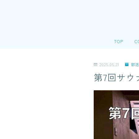
TOP
C
会
2025.05.21
部活
＠
第7回サウ
個
リ