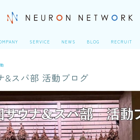
OMPANY
SERVICE
NEWS
BLOG
RECRUIT
社概要
ITエンジニアリングサービ
TOP
ス(SES)
動
Homeday
ナ&スパ部 活動ブログ
生命保険・損害保険シス
COMPANY
テム開発​
人の成長シナリオ、キャ
アパス
会社概要
クレジットカード業務シ
ステム開発
＠Homeday
Microsoft 製品導入サー
個人の成長シナリオ、キャリアパス
ビス​
Webアプリケーション開
発​
SERVICE