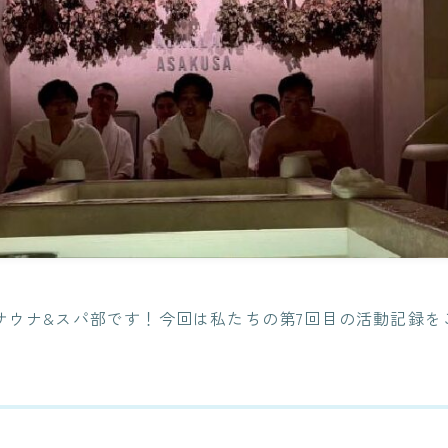
PLMシステム開発
ITエンジニアリングサービス(SES)
生命保険・損害保険システム開
コンサルティングサービス
発​
クレジットカード業務システム
人事給与ERP導入支援コ
開発
ンサルティング
Microsoft 製品導入サービス​
Microsoft365 導入・運
用支援サービス
Webアプリケーション開発​
PLMシステム開発
教師データ作成代行サー
ビス
コンサルティングサービス
DX物流 AGF・AMR
人事給与ERP導入支援コンサル
ティング
サウナ&スパ部です！今回は私たちの第7回目の活動記録を
Microsoft365 導入・運用支援サ
ービス
教師データ作成代行サービス
DX物流 AGF・AMR