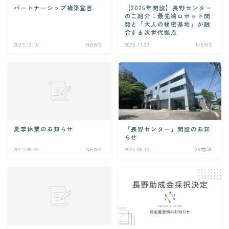
クレジットカード業務システム開発
パートナーシップ構築宣言
【2025年開設】長野センター
のご紹介：最先端ロボット開
Microsoft 製品導入サービス​
発と「大人の秘密基地」が融
合する次世代拠点
Webアプリケーション開発​
2025.12.10
NEWS
2025.11.20
NEWS
PLMシステム開発
コンサルティングサービス
人事給与ERP導入支援コンサルティング
Microsoft365 導入・運用支援サービス
教師データ作成代行サービス
夏季休業のお知らせ
「長野センター」開設のお知
らせ
DX物流 AGF・AMR
2025.08.04
NEWS
2025.06.12
DX物流
NEWS
BLOG
RECRUIT