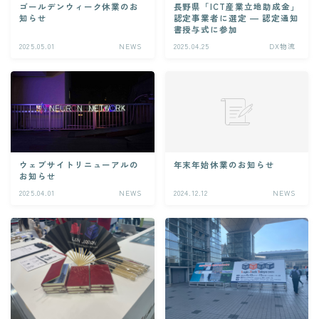
ゴールデンウィーク休業のお
長野県「ICT産業立地助成金」
知らせ
認定事業者に選定 ― 認定通知
書授与式に参加
CONTACT
2025.05.01
NEWS
2025.04.25
DX物流
年末年始休業のお知らせ
ウェブサイトリニューアルの
お知らせ
2025.04.01
NEWS
2024.12.12
NEWS