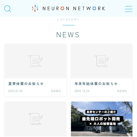
CATEGORY
MENU
NEWS
TOP
COMPANY
会社概要
＠Homeday
夏季休業のお知らせ
年末年始休業のお知らせ
2026.07.30
NEWS
2025.12.24
NEWS
個人の成長シナリオ、キャリアパス
SERVICE
ITエンジニアリングサービス(SES)
生命保険・損害保険システム開発​