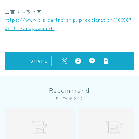
クレジットカード業務システム開発
宣言はこちら▼
Microsoft 製品導入サービス​
https://www.biz-partnership.jp/declaration/106987-
Webアプリケーション開発​
07-00-kanagawa.pdf
PLMシステム開発
コンサルティングサービス
人事給与ERP導入支援コンサルティング
SHARE
Microsoft365 導入・運用支援サービス
教師データ作成代行サービス
DX物流 AGF・AMR
Recommend
こちらの記事もどうぞ
NEWS
BLOG
RECRUIT