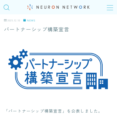
MENU
2025.12.10
NEWS
パートナーシップ構築宣言
TOP
COMPANY
会社概要
＠Homeday
個人の成長シナリオ、キャリアパス
SERVICE
ITエンジニアリングサービス(SES)
「パートナーシップ構築宣言」を公表しました。
生命保険・損害保険システム開発​