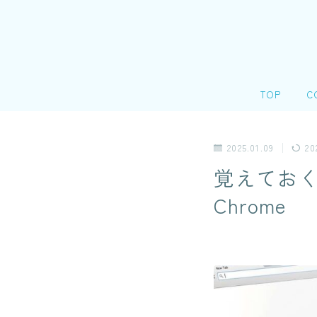
TOP
C
会
2025.01.09
20
＠
覚えておく
個
Chrome
リ