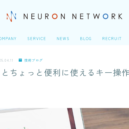
OMPANY
SERVICE
NEWS
BLOG
RECRUIT
社概要
ITエンジニアリングサービ
TOP
ス(SES)
25.04.11
技術ブログ
Homeday
とちょっと便利に使えるキー操作：G
生命保険・損害保険シス
COMPANY
テム開発​
人の成長シナリオ、キャ
アパス
会社概要
クレジットカード業務シ
ステム開発
＠Homeday
Microsoft 製品導入サー
個人の成長シナリオ、キャリアパス
ビス​
Webアプリケーション開
発​
SERVICE