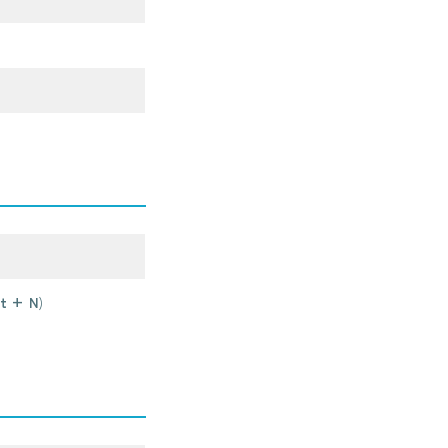
t + N
)