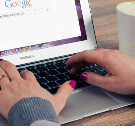
PLMシステム開発
ITエンジニアリングサービス(SES)
生命保険・損害保険システム開
コンサルティングサービス
発​
クレジットカード業務システム
人事給与ERP導入支援コ
開発
ンサルティング
Microsoft 製品導入サービス​
Microsoft365 導入・運
用支援サービス
Webアプリケーション開発​
PLMシステム開発
教師データ作成代行サー
ビス
コンサルティングサービス
DX物流 AGF・AMR
人事給与ERP導入支援コンサル
ティング
Microsoft365 導入・運用支援サ
ービス
教師データ作成代行サービス
DX物流 AGF・AMR