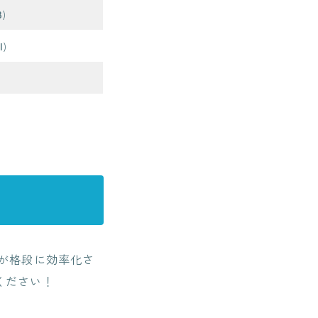
B
)
I
)
業が格段に効率化さ
ください！